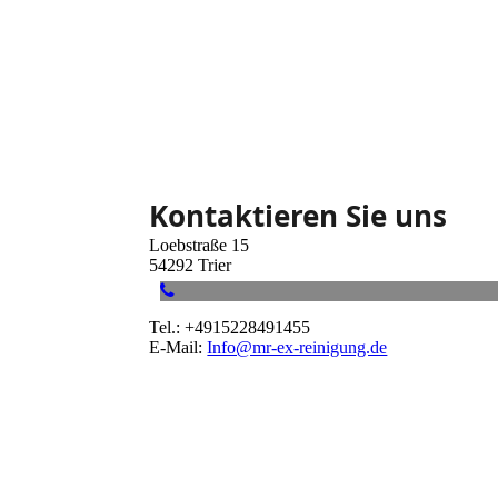
Kontaktieren Sie uns
Loebstraße 15
54292 Trier
Tel.: +4915228491455
E-Mail:
Info@mr-ex-reinigung.de