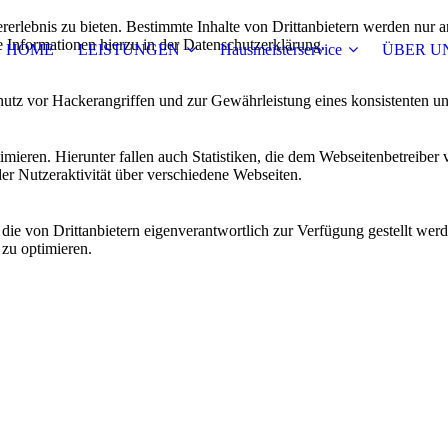
lebnis zu bieten. Bestimmte Inhalte von Drittanbietern werden nur ang
e Informationen hierzu in der Datenschutzerklärung.
HOME
LEISTUNGEN
Hausmeisterservice
ÜBER U
utz vor Hackerangriffen und zur Gewährleistung eines konsistenten un
ieren. Hierunter fallen auch Statistiken, die dem Webseitenbetreiber v
r Nutzeraktivität über verschiedene Webseiten.
 die von Drittanbietern eigenverantwortlich zur Verfügung gestellt wer
 zu optimieren.